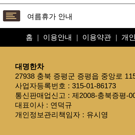
여름휴가 안내
설연휴 배송안내입니다
**보관방법 및 선물용**
홈
|
이용안내
|
이용약관
|
개
*배송요청사항*은 주문서 또는 
현금영수증 발급 안내
제주도 + 섬지역 추가 배송료 안
대명한차
선물용으로 구입한다면 읽어주세
27938 충북 증평군 증평읍 중앙로 11
회원정보를 확인하세요~
사업자등록번호 : 315-01-86173
통신판매업신고 : 제2008-충북증평-00
대표이사 : 연덕규
개인정보관리책임자 : 유시영