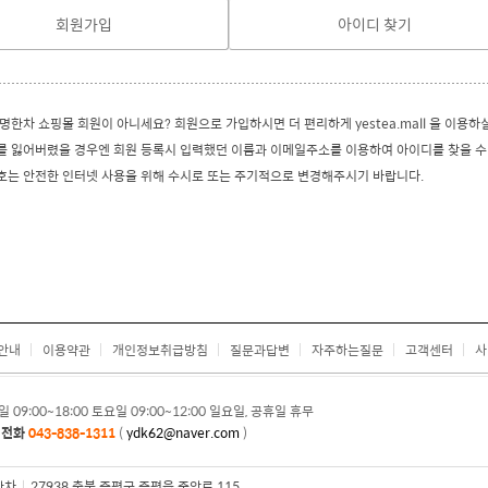
회원가입
아이디 찾기
한차 쇼핑몰 회원이 아니세요? 회원으로 가입하시면 더 편리하게 yestea.mall 을 이용하
 잃어버렸을 경우엔 회원 등록시 입력했던 이름과 이메일주소를 이용하여 아이디를 찾을 수
는 안전한 인터넷 사용을 위해 수시로 또는 주기적으로 변경해주시기 바랍니다.
안내
이용약관
개인정보취급방침
질문과답변
자주하는질문
고객센터
사
일 09:00~18:00 토요일 09:00~12:00 일요일, 공휴일 휴무
의전화
043-838-1311
(
ydk62@naver.com
)
한차
|
27938 충북 증평군 증평읍 중앙로 115