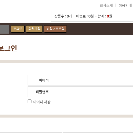
회사소개
이용안내
상품수 :
0
개 + 배송료 :
0
원 = 합계 :
0
원
로그인
회원가입
비밀번호분실
 로그인
아이디
비밀번호
아이디 저장