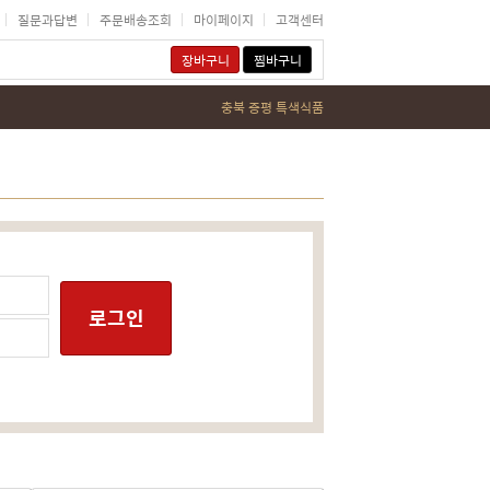
질문과답변
주문배송조회
마이페이지
고객센터
장바구니
찜바구니
충북 증평 특색식품
로그인