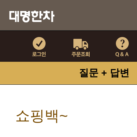
질문 + 답변
쇼핑백~