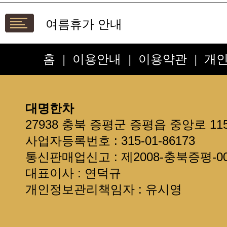
여름휴가 안내
설연휴 배송안내입니다
**보관방법 및 선물용**
홈
|
이용안내
|
이용약관
|
개
*배송요청사항*은 주문서 또는 
현금영수증 발급 안내
제주도 + 섬지역 추가 배송료 안
대명한차
선물용으로 구입한다면 읽어주세
27938 충북 증평군 증평읍 중앙로 11
회원정보를 확인하세요~
사업자등록번호 : 315-01-86173
통신판매업신고 : 제2008-충북증평-00
대표이사 : 연덕규
개인정보관리책임자 : 유시영