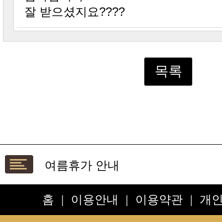
잘 받으셨지요????
목록
여름휴가 안내
설연휴 배송안내입니다
**보관방법 및 선물용**
홈
|
이용안내
|
이용약관
|
개
*배송요청사항*은 주문서 또는 