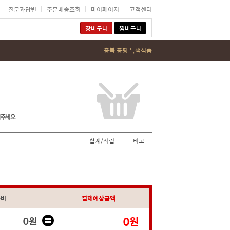
질문과답변
주문배송조회
마이페이지
고객센터
장바구니
찜바구니
충북 증평 특색식품
합계/적립
비고
송비
결제예상금액
0원
0원