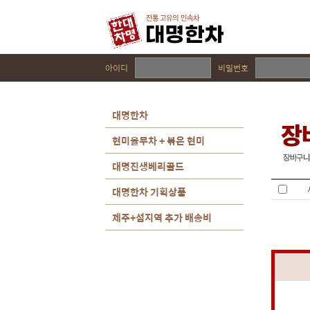
아이디
비밀번호
대명한차
현미율무차 + 볶은 현미
대명진생베리골드
대명한차 기획상품
제주+섬지역 추가 배송비