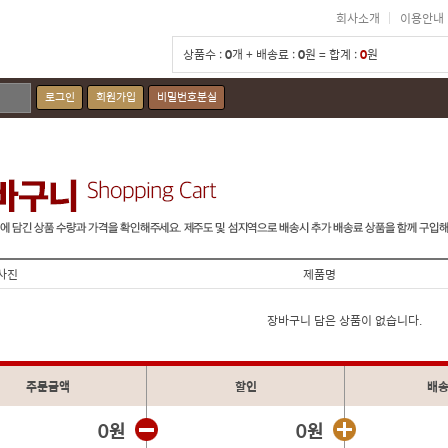
회사소개
이용안내
상품수 :
0
개 + 배송료 :
0
원 = 합계 :
0
원
로그인
회원가입
비밀번호분실
사진
제품명
장바구니 담은 상품이 없습니다.
주문금액
할인
배
0원
0원