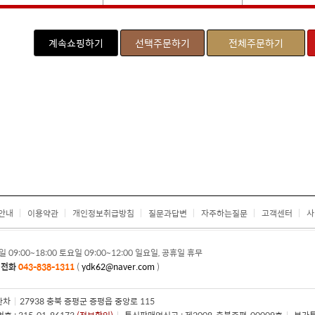
계속쇼핑하기
선택주문하기
전체주문하기
안내
이용약관
개인정보취급방침
질문과답변
자주하는질문
고객센터
사
일 09:00~18:00 토요일 09:00~12:00 일요일, 공휴일 휴무
의전화
043-838-1311
(
ydk62@naver.com
)
한차
|
27938 충북 증평군 증평읍 중앙로 115