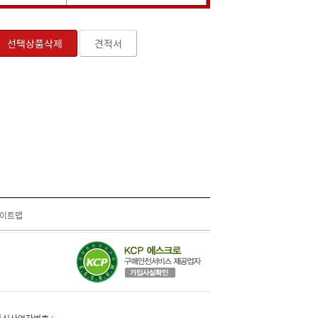
선택상품삭제
견적서
이트맵